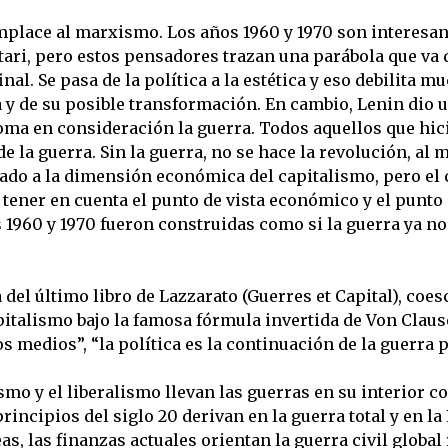
emplace al marxismo. Los años 1960 y 1970 son interesant
ttari, pero estos pensadores trazan una parábola que va
final. Se pasa de la política a la estética y eso debilita
ma y de su posible transformación. En cambio, Lenin dio
toma en consideración la guerra. Todos aquellos que hici
e la guerra. Sin la guerra, no se hace la revolución, al 
do a la dimensión económica del capitalismo, pero el 
 tener en cuenta el punto de vista económico y el punto
 1960 y 1970 fueron construidas como si la guerra ya no 
 del último libro de Lazzarato (Guerres et Capital), coes
pitalismo bajo la famosa fórmula invertida de Von Clause
os medios”, “la política es la continuación de la guerra 
ismo y el liberalismo llevan las guerras en su interior c
 principios del siglo 20 derivan en la guerra total y en la
as, las finanzas actuales orientan la guerra civil globa