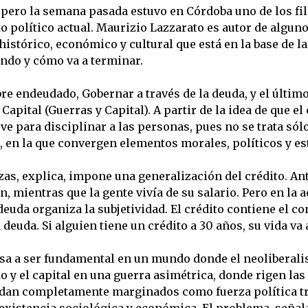
pero la semana pasada estuvo en Córdoba uno de los fil
to político actual. Maurizio Lazzarato es autor de algu
histórico, económico y cultural que está en la base de 
ndo y cómo va a terminar.
re endeudado, Gobernar a través de la deuda, y el último,
 Capital (Guerras y Capital). A partir de la idea de que 
rve para disciplinar a las personas, pues no se trata só
en la que convergen elementos morales, políticos y es
s, explica, impone una generalización del crédito. Ante
, mientras que la gente vivía de su salario. Pero en la a
deuda organiza la subjetividad. El crédito contiene el 
euda. Si alguien tiene un crédito a 30 años, su vida va 
asa a ser fundamental en un mundo donde el neoliberali
o y el capital en una guerra asimétrica, donde rigen las 
uedan completamente marginados como fuerza política t
existencia sociológica y económica. El problema, señala