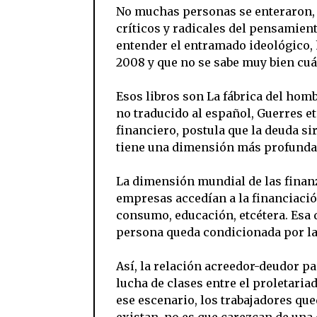
No muchas personas se enteraron, 
críticos y radicales del pensamien
entender el entramado ideológico, 
2008 y que no se sabe muy bien cuá
Esos libros son La fábrica del homb
no traducido al español, Guerres et
financiero, postula que la deuda si
tiene una dimensión más profunda, 
La dimensión mundial de las finanza
empresas accedían a la financiación
consumo, educación, etcétera. Esa 
persona queda condicionada por la d
Así, la relación acreedor-deudor p
lucha de clases entre el proletariad
ese escenario, los trabajadores q
existan, no es que carezcan de una 